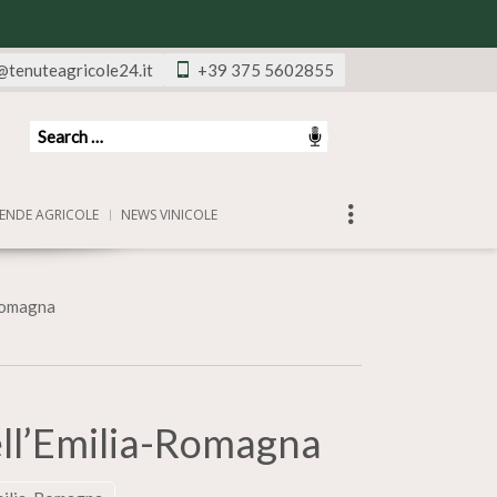
@tenuteagricole24.it
+39 375 5602855
ENDE AGRICOLE
NEWS VINICOLE
-Romagna
ell’Emilia-Romagna