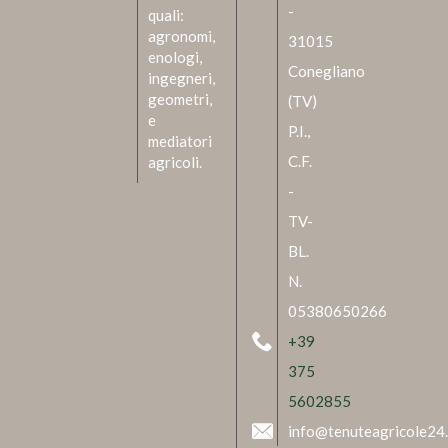
-
quali:
agronomi,
31015
enologi,
Conegliano
ingegneri,
geometri,
(TV)
e
P.I.,
mediatori
C.F.
agricoli.
-
TV-
BL.
N.
05380650266
+39
375
5602855
info@tenuteagricole24.