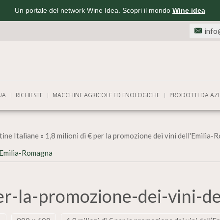
Un portale del network Wine Idea. Scopri il mondo
Wine idea
info
UA
RICHIESTE
MACCHINE AGRICOLE ED ENOLOGICHE
PRODOTTI DA AZI
ine Italiane
»
1,8 milioni di € per la promozione dei vini dell'Emilia
l’Emilia-Romagna
per-la-promozione-dei-vini-d