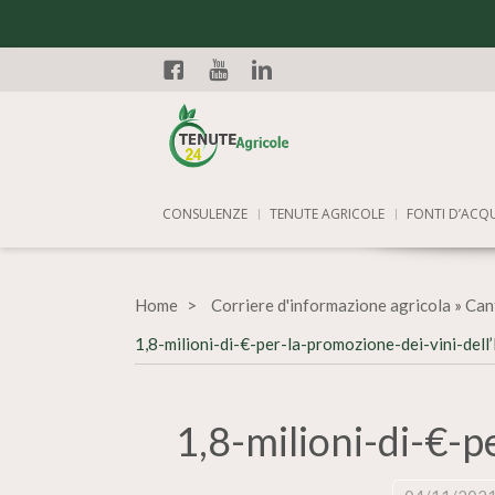
Facebook
YouTube
Linkedin
CONSULENZE
TENUTE AGRICOLE
FONTI D’ACQ
Home
Corriere d'informazione agricola
»
Cant
1,8-milioni-di-€-per-la-promozione-dei-vini-del
1,8-milioni-di-€-