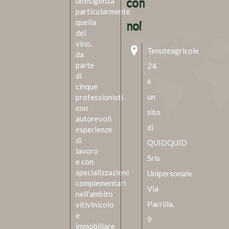
un'esigenza
con
particolarmente
quella
noi
del
vino,
Tenuteagricole
da
parte
24
di
è
cinque
un
professionisti
con
sito
autorevoli
di
esperienze
di
QUIDQUID
lavoro
Srls
e con
specializzazioni
Unipersonale
complementari
Via
nell'ambito
Parrilla,
vitivinicolo
e
9
immobiliare