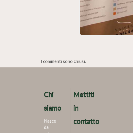
I commenti sono chiusi.
Chi
Mettiti
siamo
in
contatto
Nasce
da