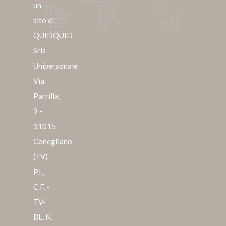
un
sito di
QUIDQUID
Srls
Unipersonale
Via
Parrilla,
9 -
31015
Conegliano
(TV)
P.I.,
C.F. -
TV-
BL. N.