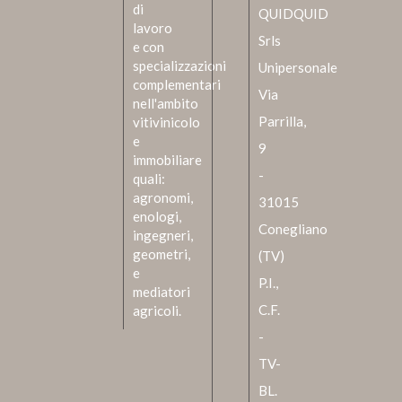
di
QUIDQUID
lavoro
Srls
e con
specializzazioni
Unipersonale
complementari
Via
nell'ambito
Parrilla,
vitivinicolo
e
9
immobiliare
-
quali:
agronomi,
31015
enologi,
Conegliano
ingegneri,
geometri,
(TV)
e
P.I.,
mediatori
C.F.
agricoli.
-
TV-
BL.