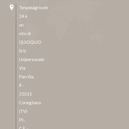
Tenuteagricole
24 è
un
sito di
QUIDQUID
Srls
Unipersonale
Via
Parrilla,
9 -
31015
Conegliano
(TV)
P.I.,
C.F. -