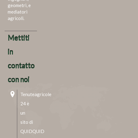
geometri, e
mediatori
agricoli.
Mettiti
in
contatto
con noi
Tenuteagricole
24 è
un
sito di
QUIDQUID