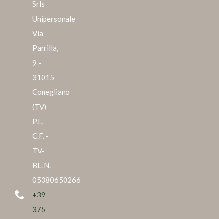
Srls
Unipersonale
Via
Parrilla,
9 -
31015
Conegliano
(TV)
P.I.,
C.F. -
TV-
BL. N.
05380650266
+39
375