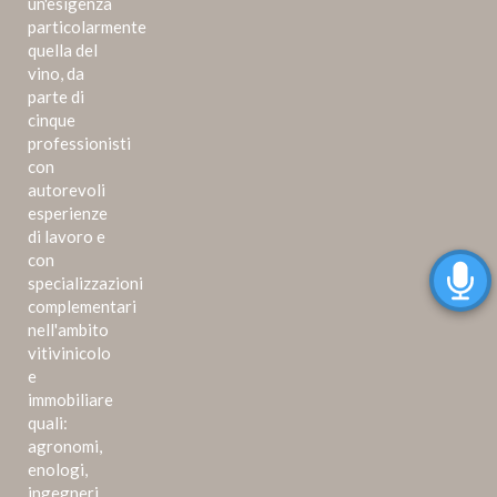
un'esigenza
particolarmente
quella del
vino, da
parte di
cinque
professionisti
con
autorevoli
esperienze
di lavoro e
con
specializzazioni
complementari
nell'ambito
vitivinicolo
e
immobiliare
quali:
agronomi,
enologi,
ingegneri,