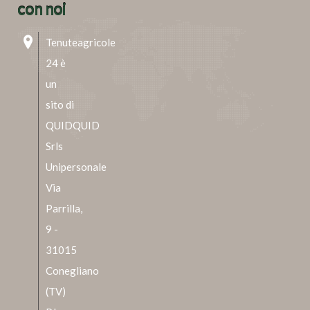
con noi
Tenuteagricole
24 è
un
sito di
QUIDQUID
Srls
Unipersonale
Via
Parrilla,
9 -
31015
Conegliano
(TV)