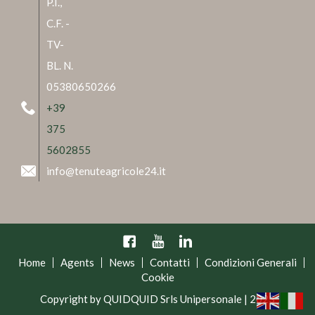
P.I.,
C.F. -
TV-
BL. N.
05380650266
+39
375
5602855
info@tenuteagricole24.it
Facebook
YouTube
Linkedin
Home
Agents
News
Contatti
Condizioni Generali
Cookie
Copyright by QUIDQUID Srls Unipersonale | 2023