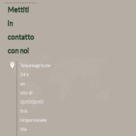
Mettiti
in
contatto
con noi
Tenuteagricole
24 è
un
sito di
QUIDQUID
Srls
Unipersonale
Via