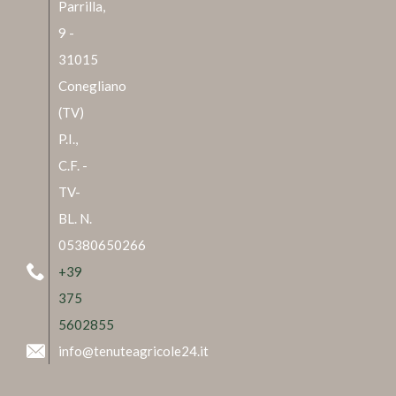
Parrilla,
9 -
31015
Conegliano
(TV)
P.I.,
C.F. -
TV-
BL. N.
05380650266
+39
375
5602855
info@tenuteagricole24.it