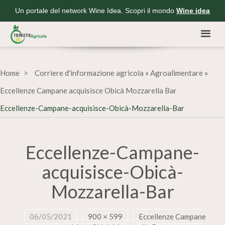
Un portale del network Wine Idea. Scopri il mondo
Wine idea
Home
Corriere d'informazione agricola
»
Agroalimentare
»
Eccellenze Campane acquisisce Obicà Mozzarella Bar
Eccellenze-Campane-acquisisce-Obicà-Mozzarella-Bar
Eccellenze-Campane-
acquisisce-Obicà-
Mozzarella-Bar
06/05/2021
900 × 599
Eccellenze Campane