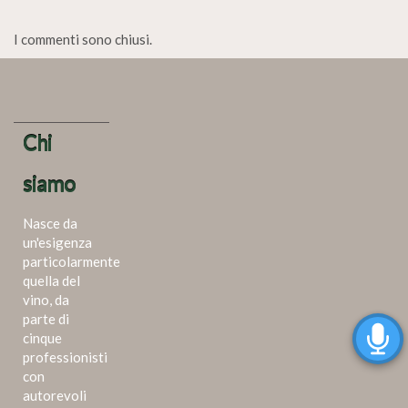
I commenti sono chiusi.
Chi
siamo
Nasce da
un'esigenza
particolarmente
quella del
vino, da
parte di
cinque
professionisti
con
autorevoli