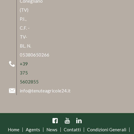
Conegliano
(TV)
P.I.,
C.F. -
TV-
BL. N.
05380650266
+39
375
5602855
info@tenuteagricole24.it
Facebook
YouTube
Linkedin
Home
Agents
News
Contatti
Condizioni Generali