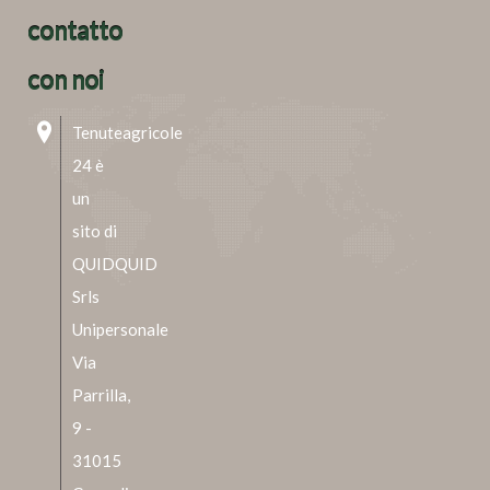
contatto
con noi
Tenuteagricole
24 è
un
sito di
QUIDQUID
Srls
Unipersonale
Via
Parrilla,
9 -
31015