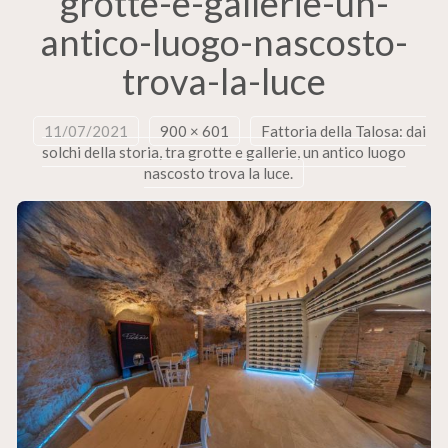
grotte-e-gallerie-un-
antico-luogo-nascosto-
trova-la-luce
11/07/2021
900 × 601
Fattoria della Talosa: dai
solchi della storia, tra grotte e gallerie, un antico luogo
nascosto trova la luce.