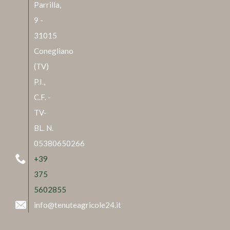
Parrilla,
9 -
31015
Conegliano
(TV)
P.I.,
C.F. -
TV-
BL. N.
05380650266
+39
375
5602855
info@tenuteagricole24.it