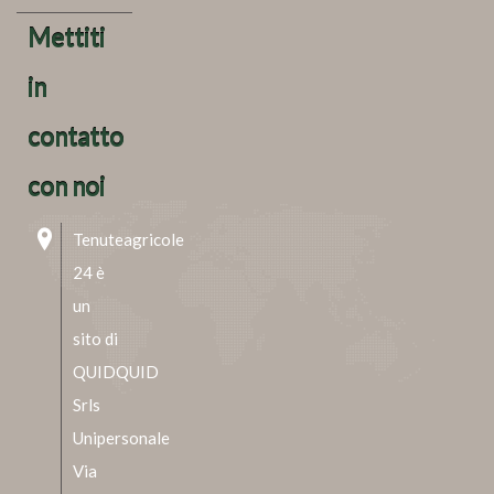
Mettiti
in
contatto
con noi
Tenuteagricole
24 è
un
sito di
QUIDQUID
Srls
Unipersonale
Via