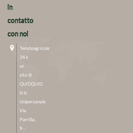
in
contatto
con noi
Tenuteagricole
24 è
un
sito di
QUIDQUID
Srls
Unipersonale
Via
Parrilla,
9 -