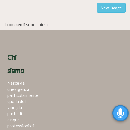
Next Image
I commenti sono chiusi.
Chi
siamo
Nasce da
un'esigenza
particolarmente
quella del
vino, da
parte di
cinque
professionisti