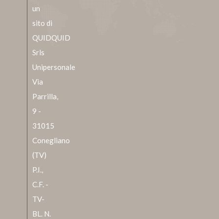
un
sito di
QUIDQUID
Srls
Unipersonale
Via
Parrilla,
9 -
31015
Conegliano
(TV)
P.I.,
C.F. -
TV-
BL. N.