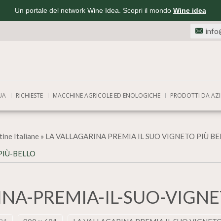
Un portale del network Wine Idea. Scopri il mondo
Wine idea
info
UA
RICHIESTE
MACCHINE AGRICOLE ED ENOLOGICHE
PRODOTTI DA AZI
ine Italiane
»
LA VALLAGARINA PREMIA IL SUO VIGNETO PIÙ BE
PIÙ-BELLO
INA-PREMIA-IL-SUO-VIGNE