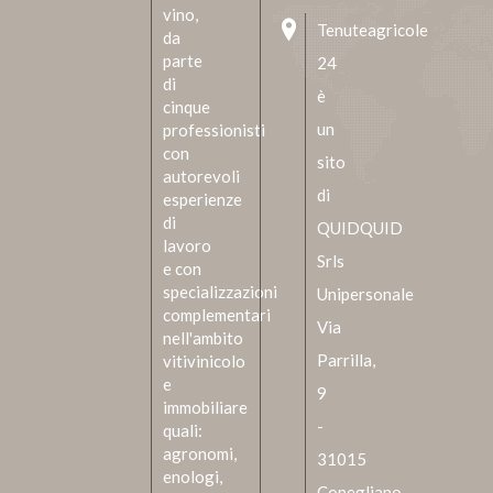
vino,
Tenuteagricole
da
parte
24
di
è
cinque
un
professionisti
con
sito
autorevoli
di
esperienze
di
QUIDQUID
lavoro
Srls
e con
specializzazioni
Unipersonale
complementari
Via
nell'ambito
Parrilla,
vitivinicolo
e
9
immobiliare
-
quali:
agronomi,
31015
enologi,
Conegliano