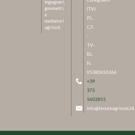
ingegneri,
geometri,
(TV)
e
P.I.,
mediatori
C.F.
agricoli.
-
TV-
BL.
N.
05380650266
+39
375
5602855
info@tenuteagricole24.