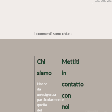
10/08/20
I commenti sono chiusi.
Chi
Mettiti
siamo
in
contatto
Nasce
da
un'esigenza
con
particolarmente
quella
noi
del