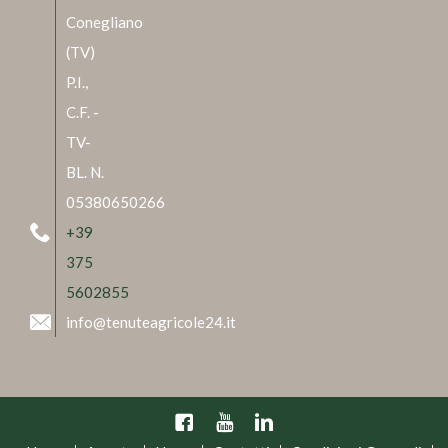
Conegliano
(TV)
P.I.,
C.F. -
TV-
BL. N.
05380650266
+39
375
5602855
info@tenuteagricole24.it