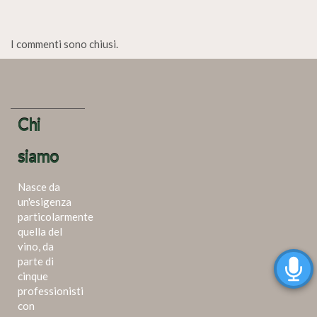
I commenti sono chiusi.
Chi
siamo
Nasce da
un'esigenza
particolarmente
quella del
vino, da
parte di
cinque
professionisti
con