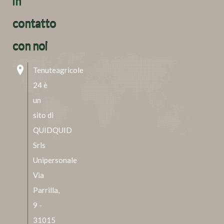
in
contatto
con noi
Tenuteagricole
24 è
un
sito di
QUIDQUID
Srls
Unipersonale
Via
Parrilla,
9 -
31015