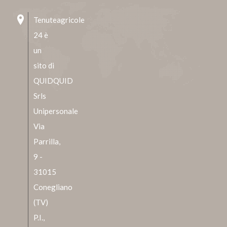
Tenuteagricole
24 è
un
sito di
QUIDQUID
Srls
Unipersonale
Via
Parrilla,
9 -
31015
Conegliano
(TV)
P.I.,