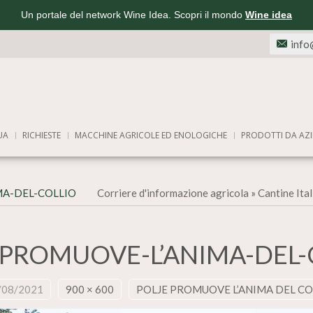
Un portale del network Wine Idea. Scopri il mondo
Wine idea
info
UA
RICHIESTE
MACCHINE AGRICOLE ED ENOLOGICHE
PRODOTTI DA AZI
MA-DEL-COLLIO
Corriere d'informazione agricola
»
Cantine Ita
-PROMUOVE-L’ANIMA-DEL-
/08/2021
900 × 600
POLJE PROMUOVE L’ANIMA DEL CO