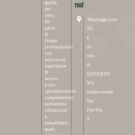
quella
noi
del
vino,
Tenuteagricole
da
parte
24
di
è
cinque
un
professionisti
con
sito
autorevoli
di
esperienze
di
QUIDQUID
lavoro
Srls
e con
specializzazioni
Unipersonale
complementari
Via
nell'ambito
Parrilla,
vitivinicolo
e
9
immobiliare
-
quali: