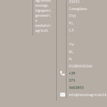
agronomi,
31015
enologi,
Conegliano
ingegneri,
geometri,
(TV)
e
P.I.,
mediatori
C.F.
agricoli.
-
TV-
BL.
N.
05380650266
+39
375
5602855
info@tenuteagricole24.