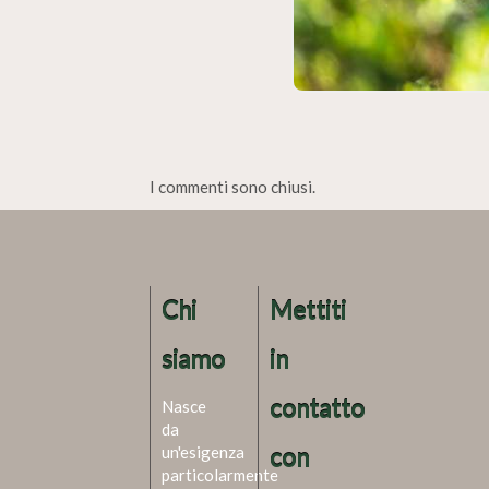
I commenti sono chiusi.
Chi
Mettiti
siamo
in
contatto
Nasce
da
un'esigenza
con
particolarmente