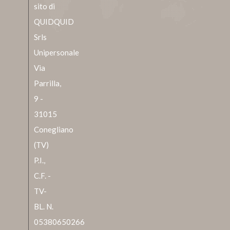
sito di
QUIDQUID
Srls
Unipersonale
Via
Parrilla,
9 -
31015
Conegliano
(TV)
P.I.,
C.F. -
TV-
BL. N.
05380650266