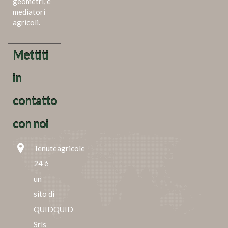
geometri, e
mediatori
agricoli.
Mettiti
in
contatto
con noi
Tenuteagricole
24 è
un
sito di
QUIDQUID
Srls