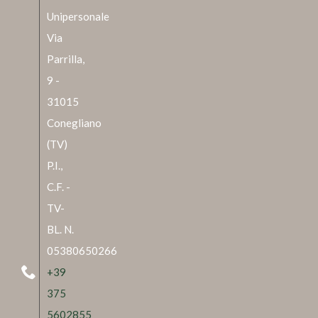
Unipersonale
Via
Parrilla,
9 -
31015
Conegliano
(TV)
P.I.,
C.F. -
TV-
BL. N.
05380650266
+39
375
5602855