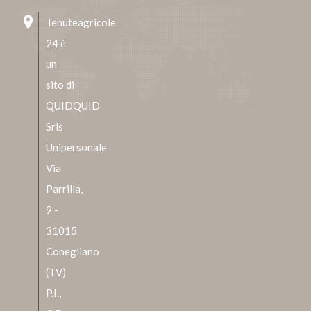
Tenuteagricole
24 è
un
sito di
QUIDQUID
Srls
Unipersonale
Via
Parrilla,
9 -
31015
Conegliano
(TV)
P.I.,