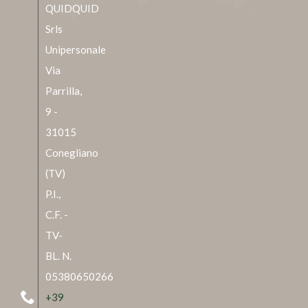
QUIDQUID
Srls
Unipersonale
Via
Parrilla,
9 -
31015
Conegliano
(TV)
P.I.,
C.F. -
TV-
BL. N.
05380650266
+39