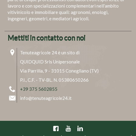
lavoro e con specializzazioni complementari nell'ambito
vitivinicolo e immobiliare quali: agronomi, enologi,
ingegneri, geometri, e mediatori agricoli.
Mettiti in contatto con noi
Tenuteagricole 24 è un sito di
QUIDQUID Srls Unipersonale
Via Parrilla, 9 - 31015 Conegliano (TV)
P.I., C.F. - TV-BL. N. 05380650266
+39 375 5602855
info@tenuteagricole24.it