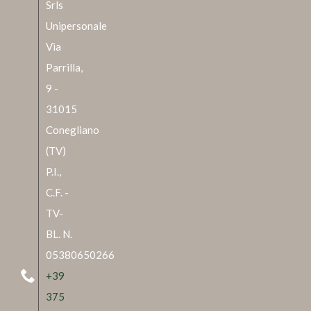
Srls
Unipersonale
Via
Parrilla,
9 -
31015
Conegliano
(TV)
P.I.,
C.F. -
TV-
BL. N.
05380650266
+39
375