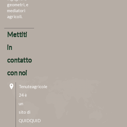
geometri, e
mediatori
agricoli.
Mettiti
in
contatto
con noi
Tenuteagricole
24 è
un
sito di
QUIDQUID