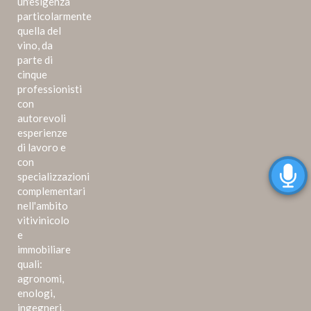
un'esigenza
particolarmente
quella del
vino, da
parte di
cinque
professionisti
con
autorevoli
esperienze
di lavoro e
con
specializzazioni
complementari
nell'ambito
vitivinicolo
e
immobiliare
quali:
agronomi,
enologi,
ingegneri,