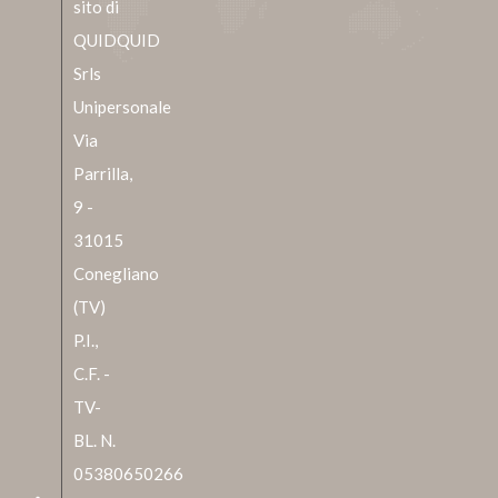
sito di
QUIDQUID
Srls
Unipersonale
Via
Parrilla,
9 -
31015
Conegliano
(TV)
P.I.,
C.F. -
TV-
BL. N.
05380650266