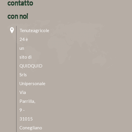
contatto
con noi
Tenuteagricole
24 è
un
sito di
QUIDQUID
Srls
Unipersonale
Via
Parrilla,
9 -
31015
Conegliano