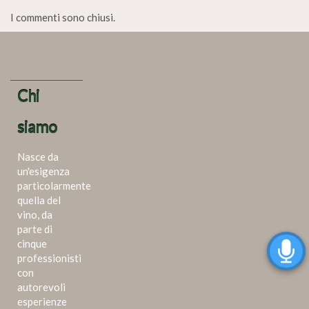
I commenti sono chiusi.
Chi
siamo
Nasce da
un'esigenza
particolarmente
quella del
vino, da
parte di
cinque
professionisti
con
autorevoli
esperienze