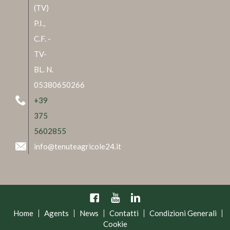
(TV)
P.I.,
C.F. -
TV-
BL. N.
05380650266
+39
375
5602855
info@tenuteagricole24.it
Facebook
YouTube
Linkedin
Home
Agents
News
Contatti
Condizioni Generali
Cookie