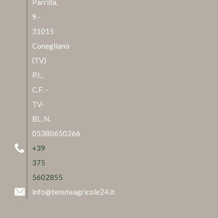
Parrilla,
9 -
31015
Conegliano
(TV)
P.I.,
C.F. -
TV-
BL. N.
05380650266
+39
375
5602855
info@tenuteagricole24.it