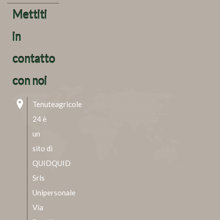
Mettiti
in
contatto
con noi
Tenuteagricole
24 è
un
sito di
QUIDQUID
Srls
Unipersonale
Via