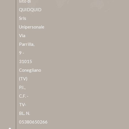
sito di
QUIDQUID
Srls
Unipersonale
Via
Parrilla,
9 -
31015
Conegliano
(TV)
P.I.,
C.F. -
TV-
BL. N.
05380650266