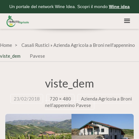
Un portale del network Wine Idea. Scopri il mondo
Wine idea
Home
Casali Rustici
»
Azienda Agricola a Broni nell'appennino
viste_dem
Pavese
viste_dem
23/02/2018
720 × 480
Azienda Agricola a Broni
nell’appennino Pavese