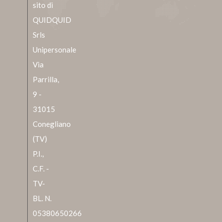
sito di
QUIDQUID
Srls
Unipersonale
Via
Parrilla,
9 -
31015
Conegliano
(TV)
P.I.,
C.F. -
TV-
BL. N.
05380650266