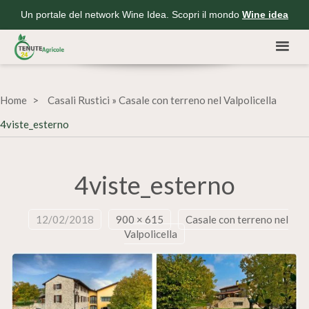
Un portale del network Wine Idea. Scopri il mondo
Wine idea
Home
Casali Rustici
»
Casale con terreno nel Valpolicella
4viste_esterno
4viste_esterno
12/02/2018
900 × 615
Casale con terreno nel
Valpolicella