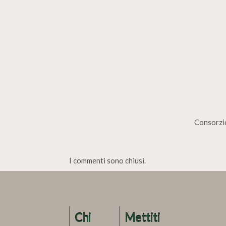
Consorzio
I commenti sono chiusi.
Chi
Mettiti