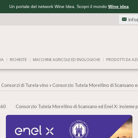
Un portale del network Wine Idea. Scopri il mondo
Wine idea
info
UA
RICHIESTE
MACCHINE AGRICOLE ED ENOLOGICHE
PRODOTTI DA AZI
»
Consorzi di Turela vino
»
Consorzio Tutela Morellino di Scansano ed
760
Consorzio Tutela Morellino di Scansano ed Enel X: insieme p