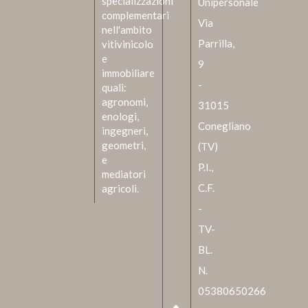
specializzazioni
Unipersonale
complementari
Via
nell'ambito
Parrilla,
vitivinicolo
e
9
immobiliare
-
quali:
agronomi,
31015
enologi,
Conegliano
ingegneri,
geometri,
(TV)
e
P.I.,
mediatori
C.F.
agricoli.
-
TV-
BL.
N.
05380650266