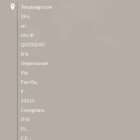
Tenuteagricole
24 è
un
sito di
QUIDQUID
Srls
Unipersonale
Via
Parrilla,
9 -
31015
Conegliano
(TV)
P.I.,
C.F. -