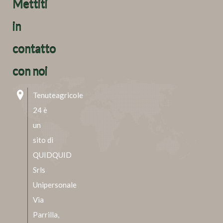
Mettiti
in
contatto
con noi
Tenuteagricole
24 è
un
sito di
QUIDQUID
Srls
Unipersonale
Via
Parrilla,