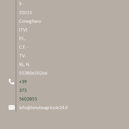
9 -
31015
Conegliano
(TV)
P.I.,
C.F. -
TV-
BL. N.
05380650266
+39
375
5602855
info@tenuteagricole24.it