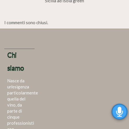
Sicilia ad Isola green
I commenti sono chiusi.
Chi
siamo
Nasce da
un'esigenza
particolarmente
quella del
vino, da
parte di
cinque
professionisti
con