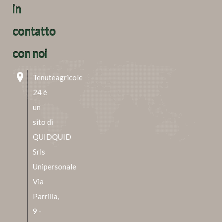
in
contatto
con noi
Tenuteagricole
24 è
un
sito di
QUIDQUID
Srls
Unipersonale
Via
Parrilla,
9 -