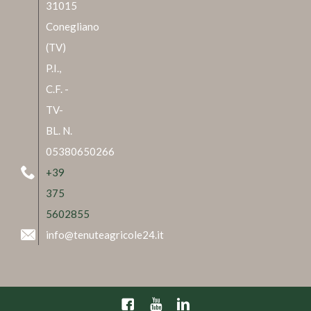
31015
Conegliano
(TV)
P.I.,
C.F. -
TV-
BL. N.
05380650266
+39
375
5602855
info@tenuteagricole24.it