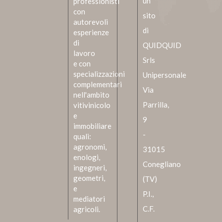
un
professionisti
con
sito
autorevoli
di
esperienze
di
QUIDQUID
lavoro
Srls
e con
specializzazioni
Unipersonale
complementari
Via
nell'ambito
Parrilla,
vitivinicolo
e
9
immobiliare
-
quali:
agronomi,
31015
enologi,
Conegliano
ingegneri,
geometri,
(TV)
e
P.I.,
mediatori
C.F.
agricoli.