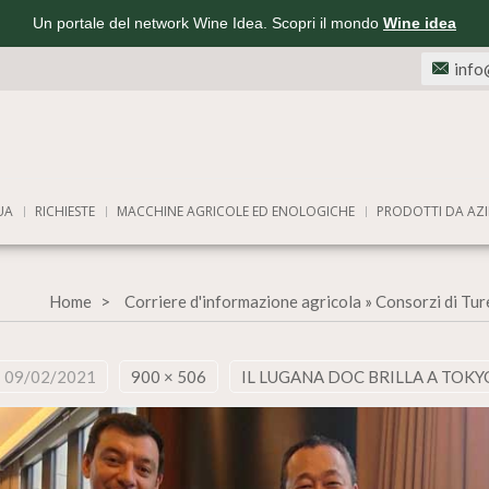
Un portale del network Wine Idea. Scopri il mondo
Wine idea
info
UA
RICHIESTE
MACCHINE AGRICOLE ED ENOLOGICHE
PRODOTTI DA AZI
Home
Corriere d'informazione agricola
»
Consorzi di Tur
09/02/2021
900 × 506
IL LUGANA DOC BRILLA A TOKY