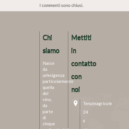
I commenti sono chiusi.
Chi
Mettiti
siamo
in
contatto
Nasce
da
un'esigenza
con
particolarmente
quella
noi
del
vino,
Tenuteagricole
da
parte
24
di
è
cinque