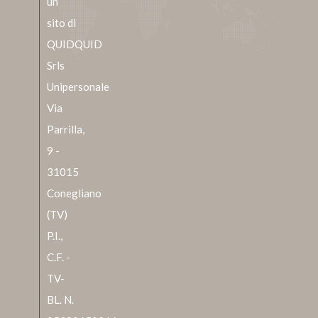
un
sito di
QUIDQUID
Srls
Unipersonale
Via
Parrilla,
9 -
31015
Conegliano
(TV)
P.I.,
C.F. -
TV-
BL. N.