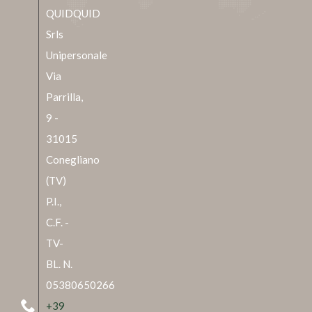
QUIDQUID
Srls
Unipersonale
Via
Parrilla,
9 -
31015
Conegliano
(TV)
P.I.,
C.F. -
TV-
BL. N.
05380650266
+39