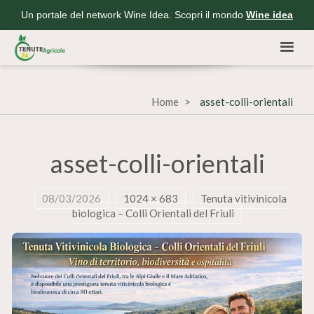
Un portale del network Wine Idea. Scopri il mondo
Wine idea
Home
asset-colli-orientali
asset-colli-orientali
08/03/2026
1024 × 683
Tenuta vitivinicola
biologica – Colli Orientali del Friuli