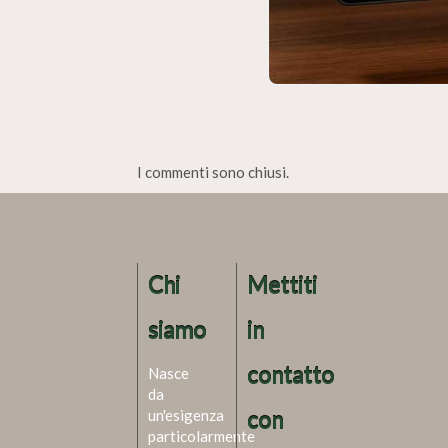
I commenti sono chiusi.
Chi
Mettiti
siamo
in
contatto
Nasce
da
un'esigenza
con
particolarmente