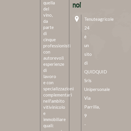
quella
noi
del
vino,
Tenuteagricole
da
parte
24
di
è
cinque
un
professionisti
con
sito
autorevoli
di
esperienze
di
QUIDQUID
lavoro
Srls
e con
specializzazioni
Unipersonale
complementari
Via
nell'ambito
Parrilla,
vitivinicolo
e
9
immobiliare
-
quali: