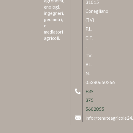
agronomi,
31015
enologi,
Conegliano
ingegneri,
geometri,
(TV)
e
P.I.,
mediatori
C.F.
agricoli.
-
TV-
BL.
N.
05380650266
+39
375
5602855
info@tenuteagricole24.