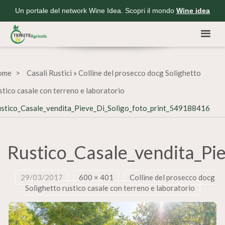
Un portale del network Wine Idea. Scopri il mondo
Wine idea
ome
Casali Rustici
»
Colline del prosecco docg Solighetto
stico casale con terreno e laboratorio
stico_Casale_vendita_Pieve_Di_Soligo_foto_print_549188416
Rustico_Casale_vendita_Pi
29/03/2017
600 × 401
Colline del prosecco docg
Solighetto rustico casale con terreno e laboratorio