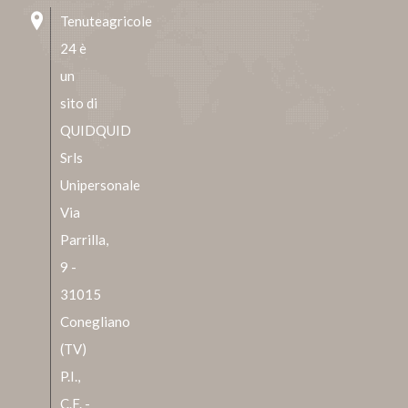
Tenuteagricole
24 è
un
sito di
QUIDQUID
Srls
Unipersonale
Via
Parrilla,
9 -
31015
Conegliano
(TV)
P.I.,
C.F. -