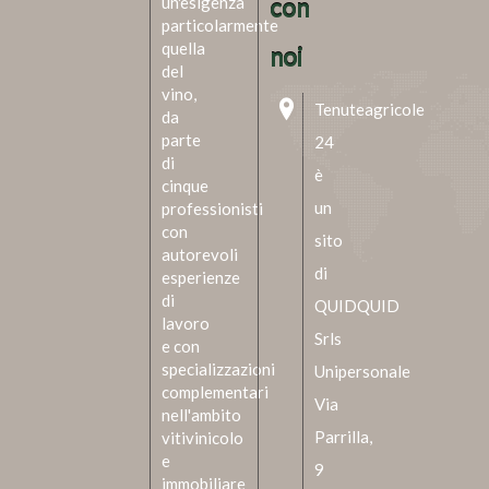
un'esigenza
con
particolarmente
quella
noi
del
vino,
Tenuteagricole
da
parte
24
di
è
cinque
un
professionisti
con
sito
autorevoli
di
esperienze
di
QUIDQUID
lavoro
Srls
e con
specializzazioni
Unipersonale
complementari
Via
nell'ambito
Parrilla,
vitivinicolo
e
9
immobiliare