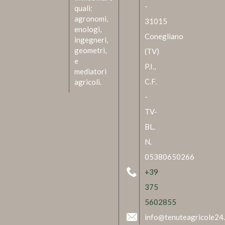
-
quali:
agronomi,
31015
enologi,
Conegliano
ingegneri,
geometri,
(TV)
e
P.I.,
mediatori
C.F.
agricoli.
-
TV-
BL.
N.
05380650266
+39
375
5602855
info@tenuteagricole24.