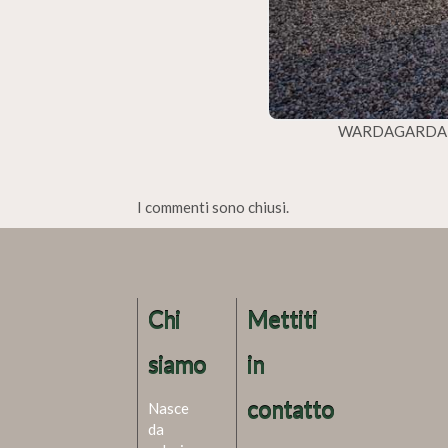
WARDAGARDA 2
I commenti sono chiusi.
Chi
Mettiti
siamo
in
contatto
Nasce
da