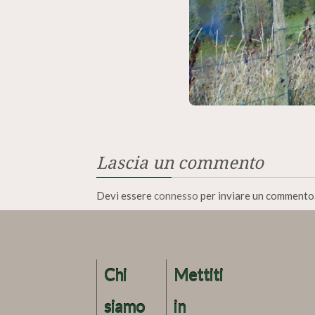
Lascia un commento
Devi essere
connesso
per inviare un commento
Chi
Mettiti
siamo
in