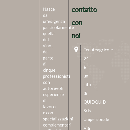
contatto
Nasce
da
un'esigenza
con
particolarmente
quella
noi
del
vino,
Tenuteagricole
da
parte
24
di
è
cinque
un
professionisti
con
sito
autorevoli
di
esperienze
di
QUIDQUID
lavoro
Srls
e con
specializzazioni
Unipersonale
complementari
Via