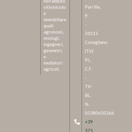
nell'ambito
Parrilla,
vitivinicolo
e
9
immobiliare
-
quali:
agronomi,
31015
enologi,
Conegliano
ingegneri,
geometri,
(TV)
e
P.I.,
mediatori
C.F.
agricoli.
-
TV-
BL.
N.
05380650266
+39
375