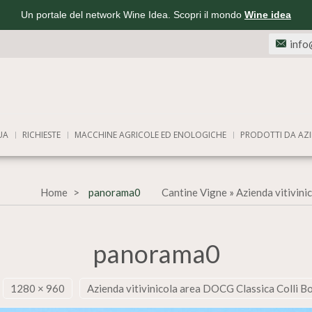
Un portale del network Wine Idea. Scopri il mondo
Wine idea
info
UA
RICHIESTE
MACCHINE AGRICOLE ED ENOLOGICHE
PRODOTTI DA AZI
Home
panorama0
Cantine Vigne
»
Azienda vitivini
panorama0
1280 × 960
Azienda vitivinicola area DOCG Classica Colli Bo