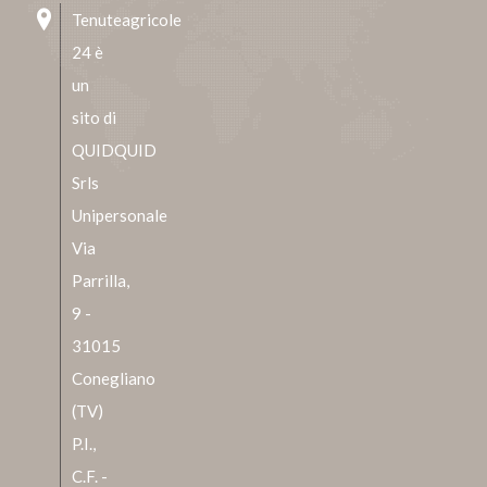
Tenuteagricole
24 è
un
sito di
QUIDQUID
Srls
Unipersonale
Via
Parrilla,
9 -
31015
Conegliano
(TV)
P.I.,
C.F. -