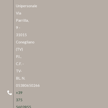
Unipersonale
Via
Parrilla,
9 -
31015
Conegliano
(TV)
P.I.,
C.F. -
TV-
BL. N.
05380650266
+39
375
5602855