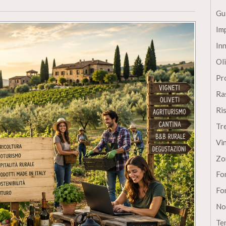
Gu
Im
In
Oli
Pro
Ra
Ri
Tr
Vi
Zo
Fon
Fon
No
Te