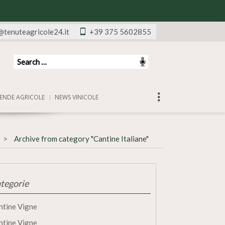
@tenuteagricole24.it
+39 375 5602855
ENDE AGRICOLE
NEWS VINICOLE
Archive from category "Cantine Italiane"
tegorie
ntine Vigne
ntine Vigne