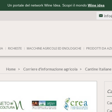
Un portale del network Wine Idea. Scopri il mondo
Wine idea
info
UA
RICHIESTE
MACCHINE AGRICOLE ED ENOLOGICHE
PRODOTTI DA AZI
Home
Corriere d'informazione agricola
Cantine Italiane
Ca
Ca
Ca