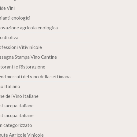
ide Vini
pianti enologici
novazione agricola enologica
o di oliva
fessioni Vitivinicole
ssegna Stampa Vino Cantine
storanti e Ristorazione
end mercati del vino della settimana
no Italiano
ne del Vino Italiane
ti acqua italiane
ti acqua italiane
n categorizzato
nute Agricole Vinicole