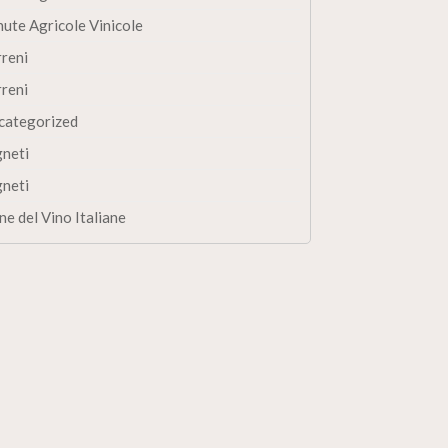
nute Agricole Vinicole
rreni
rreni
categorized
gneti
gneti
ne del Vino Italiane