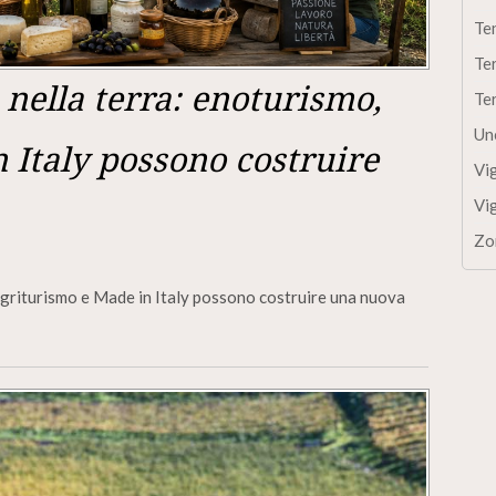
Te
Te
è nella terra: enoturismo,
Te
Un
 Italy possono costruire
Vi
Vi
Zo
, agriturismo e Made in Italy possono costruire una nuova