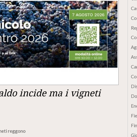
Cas
Co
Re
Co
Ag
As
Ca
Co
Dis
ldo incide ma i vigneti
Do
En
Fi
Fi
eneti reggono
Gi