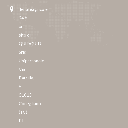
Tenuteagricole
24 è
un
sito di
QUIDQUID
Srls
Unipersonale
Via
Parrilla,
9 -
31015
Conegliano
(TV)
P.I.,