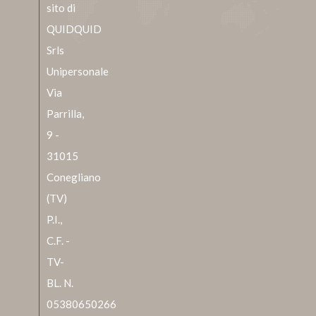
sito di
QUIDQUID
Srls
Unipersonale
Via
Parrilla,
9 -
31015
Conegliano
(TV)
P.I.,
C.F. -
TV-
BL. N.
05380650266