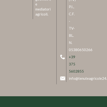
e
P.I.,
mediatori
C.F.
agricoli.
-
TV-
BL.
N.
05380650266
+39
375
5602855
info@tenuteagricole24.