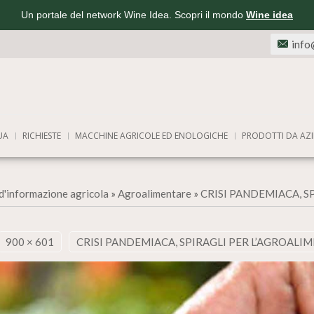
Un portale del network Wine Idea. Scopri il mondo
Wine idea
info
UA
RICHIESTE
MACCHINE AGRICOLE ED ENOLOGICHE
PRODOTTI DA AZI
d'informazione agricola
»
Agroalimentare
»
CRISI PANDEMIACA, S
900 × 601
CRISI PANDEMIACA, SPIRAGLI PER L’AGROALI