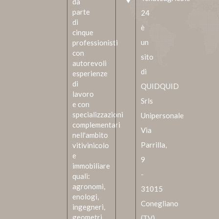
da
parte
24
di
è
cinque
un
professionisti
con
sito
autorevoli
di
esperienze
di
QUIDQUID
lavoro
Srls
e con
specializzazioni
Unipersonale
complementari
Via
nell'ambito
Parrilla,
vitivinicolo
e
9
immobiliare
-
quali:
agronomi,
31015
enologi,
Conegliano
ingegneri,
geometri,
(TV)