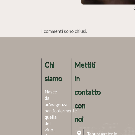
I commenti sono chiusi.
Chi
Mettiti
siamo
in
contatto
Nasce
da
un'esigenza
con
particolarmente
quella
noi
del
vino,
Tenuteagricole