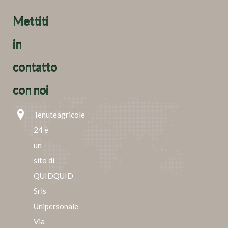
Mettiti
in
contatto
con noi
Tenuteagricole
24 è
un
sito di
QUIDQUID
Srls
Unipersonale
Via