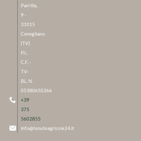
Parrilla,
9 -
31015
Conegliano
(TV)
P.I.,
C.F. -
TV-
BL. N.
05380650266
+39
375
5602855
info@tenuteagricole24.it