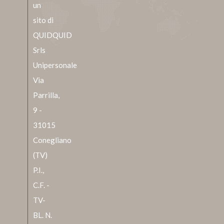
un
sito di
QUIDQUID
Srls
Unipersonale
Via
Parrilla,
9 -
31015
Conegliano
(TV)
P.I.,
C.F. -
TV-
BL. N.