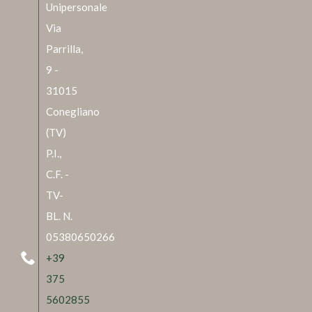
Unipersonale
Via
Parrilla,
9 -
31015
Conegliano
(TV)
P.I.,
C.F. -
TV-
BL. N.
05380650266
+39
375
5602855