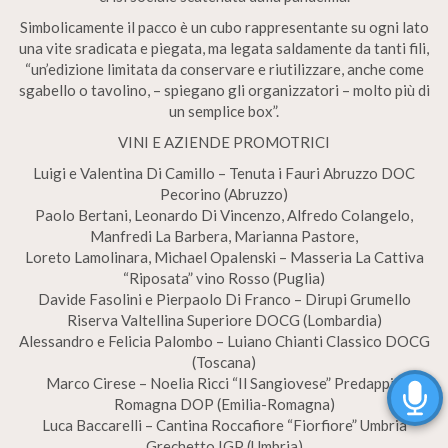
Simbolicamente il pacco è un cubo rappresentante su ogni lato
una vite sradicata e piegata, ma legata saldamente da tanti fili,
“un’edizione limitata da conservare e riutilizzare, anche come
sgabello o tavolino, – spiegano gli organizzatori – molto più di
un semplice box”.
VINI E AZIENDE PROMOTRICI
Luigi e Valentina Di Camillo – Tenuta i Fauri Abruzzo DOC
Pecorino (Abruzzo)
Paolo Bertani, Leonardo Di Vincenzo, Alfredo Colangelo,
Manfredi La Barbera, Marianna Pastore,
Loreto Lamolinara, Michael Opalenski – Masseria La Cattiva
“Riposata” vino Rosso (Puglia)
Davide Fasolini e Pierpaolo Di Franco – Dirupi Grumello
Riserva Valtellina Superiore DOCG (Lombardia)
Alessandro e Felicia Palombo – Luiano Chianti Classico DOCG
(Toscana)
Marco Cirese – Noelia Ricci “Il Sangiovese” Predappio
Romagna DOP (Emilia-Romagna)
Luca Baccarelli – Cantina Roccafiore “Fiorfiore” Umbria
Grechetto IGP (Umbria)