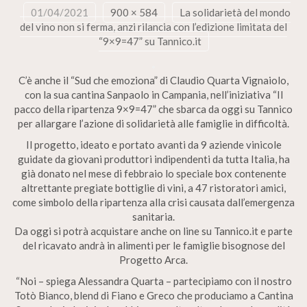
01/04/2021
900 × 584
La solidarietà del mondo
del vino non si ferma, anzi rilancia con l’edizione limitata del
“9×9=47” su Tannico.it
C’è anche il “Sud che emoziona” di Claudio Quarta Vignaiolo,
con la sua cantina Sanpaolo in Campania, nell’iniziativa “Il
pacco della ripartenza 9×9=47” che sbarca da oggi su Tannico
per allargare l’azione di solidarietà alle famiglie in difficoltà.
Il progetto, ideato e portato avanti da 9 aziende vinicole
guidate da giovani produttori indipendenti da tutta Italia, ha
già donato nel mese di febbraio lo speciale box contenente
altrettante pregiate bottiglie di vini, a 47 ristoratori amici,
come simbolo della ripartenza alla crisi causata dall’emergenza
sanitaria.
Da oggi si potrà acquistare anche on line su Tannico.it e parte
del ricavato andrà in alimenti per le famiglie bisognose del
Progetto Arca.
“Noi – spiega Alessandra Quarta – partecipiamo con il nostro
Totò Bianco, blend di Fiano e Greco che produciamo a Cantina