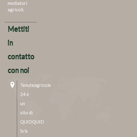
mediatori
agricoli.
Mettiti
in
contatto
con noi
Tenuteagricole
24 è
un
sito di
QUIDQUID
Srls