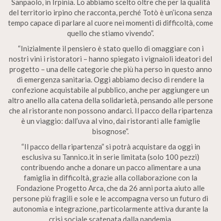
Sanpaolo, in Irpinia. Lo abbiamo scelto oltre che per la qualità
del territorio irpino che racconta, perché Totò è un’icona senza
tempo capace di parlare al cuore nei momenti di difficoltà, come
quello che stiamo vivendo”.
“Inizialmente il pensiero è stato quello di omaggiare con i
nostri vini i ristoratori – hanno spiegato i vignaioli ideatori del
progetto – una delle categorie che più ha perso in questo anno
di emergenza sanitaria. Oggi abbiamo deciso di rendere la
confezione acquistabile al pubblico, anche per aggiungere un
altro anello alla catena della solidarietà, pensando alle persone
che al ristorante non possono andarci. Il pacco della ripartenza
è un viaggio: dall’uva al vino, dai ristoranti alle famiglie
bisognose”.
“Il pacco della ripartenza” si potrà acquistare da oggi in
esclusiva su Tannico.it in serie limitata (solo 100 pezzi)
contribuendo anche a donare un pacco alimentare a una
famiglia in difficoltà, grazie alla collaborazione con la
Fondazione Progetto Arca, che da 26 anni porta aiuto alle
persone più fragili e sole e le accompagna verso un futuro di
autonomia e integrazione, particolarmente attiva durante la
crisi sociale scatenata dalla pandemia.