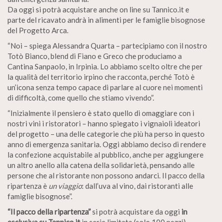
Da oggi si potrà acquistare anche on line su Tannico.it e
parte del ricavato andrà in alimenti per le famiglie bisognose
del Progetto Arca.
“Noi – spiega Alessandra Quarta – partecipiamo con il nostro
Totò Bianco, blend di Fiano e Greco che produciamo a
Cantina Sanpaolo, in Irpinia. Lo abbiamo scelto oltre che per
la qualità del territorio irpino che racconta, perché Totò è
un’icona senza tempo capace di parlare al cuore nei momenti
di difficoltà, come quello che stiamo vivendo”.
“Inizialmente il pensiero è stato quello di omaggiare con i
nostri vini i ristoratori – hanno spiegato i vignaioli ideatori
del progetto – una delle categorie che più ha perso in questo
anno di emergenza sanitaria. Oggi abbiamo deciso di rendere
la confezione acquistabile al pubblico, anche per aggiungere
un altro anello alla catena della solidarietà, pensando alle
persone che al ristorante non possono andarci. Il pacco della
ripartenza è
un viaggio
: dall’uva al vino, dai ristoranti alle
famiglie bisognose”.
“Il pacco della ripartenza”
si potrà acquistare da oggi
in