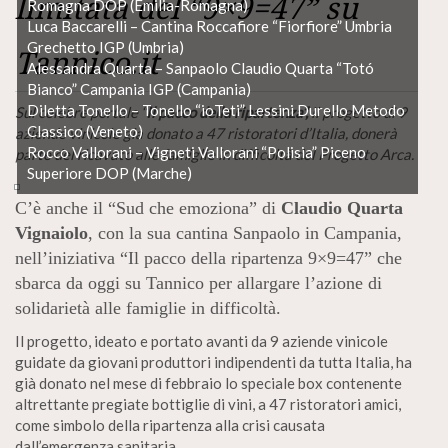
limitata del “9×9=47” su
Romagna DOP (Emilia-Romagna)
Luca Baccarelli – Cantina Roccafiore “Fiorfiore” Umbria
Grechetto IGP (Umbria)
Tannico.it
Alessandra Quarta – Sanpaolo Claudio Quarta “Totó
Bianco” Campania IGP (Campania)
Diletta Tonello – Tonello “ioTeti” Lessini Durello Metodo
Sul celebre portale “
Il pacco della ripartenza”,
il progetto di 9
Classico (Veneto)
aziende vinicole già donato a 47 ristoratori d’Italia,
donerà
Rocco Vallorani – Vigneti Vallorani “Polisia” Piceno
parte del ricavato alle famiglie in difficoltà del Progetto Arca.
Superiore DOP (Marche)
C’è anche il “Sud che emoziona” di
Claudio Quarta
Vignaiolo
, con la sua cantina Sanpaolo in Campania,
nell’iniziativa “Il pacco della ripartenza 9×9=47” che
sbarca da oggi su Tannico per allargare l’azione di
solidarietà alle famiglie in difficoltà.
Il progetto, ideato e portato avanti da 9 aziende vinicole
guidate da giovani produttori indipendenti da tutta Italia, ha
già donato nel mese di febbraio lo speciale box contenente
altrettante pregiate bottiglie di vini, a 47 ristoratori amici,
come simbolo della ripartenza alla crisi causata
dall’emergenza sanitaria.