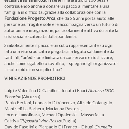
esclusiva su Tannico.it
in serie limitata (solo 100 pezzi)
contribuendo anche a donare un pacco alimentare a una
famiglia in difficoltà, grazie alla collaborazione con la
Fondazione Progetto Arca
, che da 26 anni porta aiuto alle
persone più fragili e sole e le accompagna verso un futuro di
autonomia e integrazione, particolarmente attiva durante la
crisi sociale scatenata dalla pandemia.
Simbolicamente il pacco è un cubo rappresentante su ogni
lato una vite sradicata e piegata, ma legata saldamente da
tanti fili, “un’edizione limitata da conservare e riutilizzare,
anche come sgabello o tavolino, – spiegano gli organizzatori
– molto più di un semplice box”.
VINI E AZIENDE PROMOTRICI
Luigi e Valentina Di Camillo – Tenuta i Fauri
Abruzzo DOC
Pecorino
(Abruzzo)
Paolo Bertani, Leonardo Di Vincenzo, Alfredo Colangelo,
Manfredi La Barbera, Marianna Pastore,
Loreto Lamolinara, Michael Opalenski – Masseria La
Cattiva
“Riposata” vino Rosso
(Puglia)
Davide Fasolini e Pierpaolo Di Franco – Dirupi
Grumello