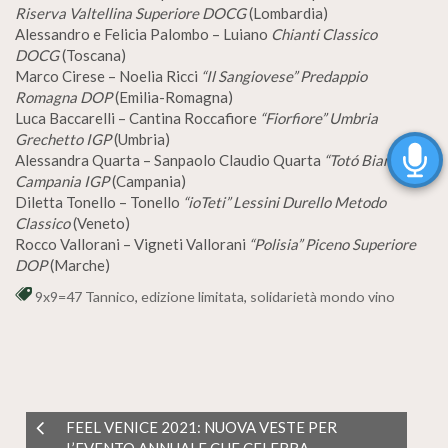
Riserva Valtellina Superiore DOCG
(Lombardia)
Alessandro e Felicia Palombo – Luiano
Chianti Classico
DOCG
(Toscana)
Marco Cirese – Noelia Ricci
“Il Sangiovese” Predappio
Romagna DOP
(Emilia-Romagna)
Luca Baccarelli – Cantina Roccafiore
“Fiorfiore” Umbria
Grechetto IGP
(Umbria)
Alessandra Quarta – Sanpaolo Claudio Quarta
“Totó Bianco”
Campania IGP
(Campania)
Diletta Tonello – Tonello
“ioTeti” Lessini Durello Metodo
Classico
(Veneto)
Rocco Vallorani – Vigneti Vallorani
“Polisia” Piceno Superiore
DOP
(Marche)
9x9=47 Tannico
,
edizione limitata
,
solidarietà mondo vino
FEEL VENICE 2021: NUOVA VESTE PER