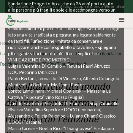
Fondazione Progetto Arca, che da 26 anni porta aiuto
Un portale del network Wine Idea. Scopri il mondo
Wine idea
alle persone più fragili e sole e le accompagna verso un
futuro di autonomia e integrazione, particolarmente
attiva durante la crisi sociale scatenata dalla pandemia.
Simbolicamente il pacco è un cubo rappresentante su ogni
lato una vite sradicata e piegata, ma legata saldamente
da tanti fili, “un’edizione limitata da conservare e
Home
Corriere d'informazione agricola
riutilizzare, anche come sgabello o tavolino, – spiegano
La solidarietà del mondo del vino non si ferma, anzi rilancia con
gli organizzatori – molto più di un semplice box”.
VINI E AZIENDE PROMOTRICI
l’edizione limitata del “9×9=47” su Tannico.it
Luigi e Valentina Di Camillo – Tenuta i Fauri Abruzzo
DOC Pecorino (Abruzzo)
Paolo Bertani, Leonardo Di Vincenzo, Alfredo Colangelo,
La solidarietà del mondo
Manfredi La Barbera, Marianna Pastore,
Loreto Lamolinara, Michael Opalenski – Masseria La
Cattiva “Riposata” vino Rosso (Puglia)
del vino non si ferma, anzi
Davide Fasolini e Pierpaolo Di Franco – Dirupi Grumello
Riserva Valtellina Superiore DOCG (Lombardia)
Alessandro e Felicia Palombo – Luiano Chianti Classico
rilancia con l’edizione
DOCG (Toscana)
Marco Cirese – Noelia Ricci “Il Sangiovese” Predappio