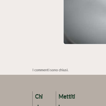
I commenti sono chiusi.
Chi
Mettiti