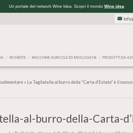
Un portale del network Wine Idea. Scopri il mondo
Wine idea
info
UA
RICHIESTE
MACCHINE AGRICOLE ED ENOLOGICHE
PRODOTTI DA AZI
oalimentare
»
La Tagliatella al burro della “Carta d’Estate” è il nu
tella-al-burro-della-Carta-d