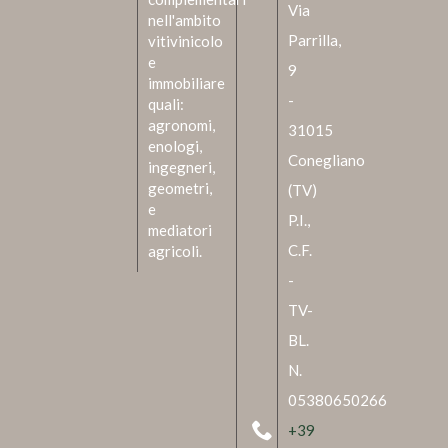
Via
nell'ambito
Parrilla,
vitivinicolo
e
9
immobiliare
-
quali:
agronomi,
31015
enologi,
Conegliano
ingegneri,
geometri,
(TV)
e
P.I.,
mediatori
C.F.
agricoli.
-
TV-
BL.
N.
05380650266
+39