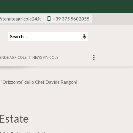
@tenuteagricole24.it
+39 375 5602855
ENDE AGRICOLE
NEWS VINICOLE
ovo “Orizzonte” dello Chef Davide Rangoni
’Estate