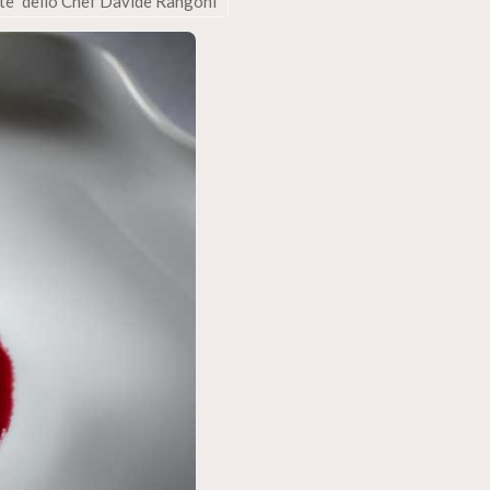
onte” dello Chef Davide Rangoni