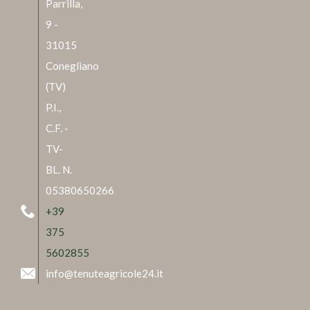
Parrilla,
9 -
31015
Conegliano
(TV)
P.I.,
C.F. -
TV-
BL. N.
05380650266
+39
375
5602855
info@tenuteagricole24.it