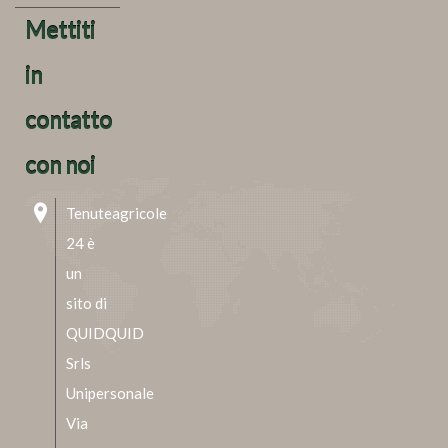
Mettiti
in
contatto
con noi
Tenuteagricole
24 è
un
sito di
QUIDQUID
Srls
Unipersonale
Via