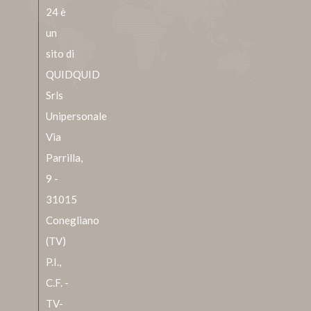
24 è
un
sito di
QUIDQUID
Srls
Unipersonale
Via
Parrilla,
9 -
31015
Conegliano
(TV)
P.I.,
C.F. -
TV-